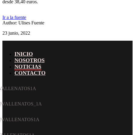
desde 38,40 euros.
Ir a la fuente
Author: Ulises Fuente
23 junio, 2022
INICIO
NOSOTROS
NOTICIAS
CONTACTO
acebook
witter
nstagram
ouTube