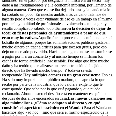
laborales. En el pasado, por desgracia la música era un sector muy
dado a las irregularidades y a la economía informal, por llamarlo de
alguna manera. Creo que eso se iba dejando atrás y la pandemia lo
ha cortado un poco. En nuestro ámbito más cercano tratamos de
hacerlo pero a veces estar vigilante de eso es un trabajo en sí mismo
porque hay multitud de profesionales involucrados en una gira y
resulta complicado saberlo todo.
Tomaron la decisión de dejar de
tocar en fiestas patronales de ayuntamientos a pesar de que
eran muy lucrativas.
Aquello fue un proceso que era bueno para el
bolsillo de algunos, porque las administraciones públicas gastaban
mucho dinero en traer a artistas para que tocasen gratis, pero eso
dejó un mercado pervertido. Hacía que la gente no se acostumbrase
a pagar por ir a un concierto y al mismo tiempo se inflaron los
cachés de forma artificial e insostenible. Fue algo que hizo mucho
daño y ha tenido que realizarse una reconstrucción del tejido de
directo que ha llevado mucho tiempo. Y todavía se está
recuperando.
Hay múltiples actores en un gran ecosistema.
Eso es.
Ha sido muy importante un público maduro, que aprecia lo que
recibe por parte de la industria, que lo valora y exige lo que le
corresponde. Que sabe por lo que está pagando y que puede
reclamarlo. Ahora mismo el desafío está en mantener ese público
después de dos años encerrados en casa.
Las nuevas canciones son
algo minimalistas. ¿Cómo se adaptan al directo y en qué
consistirá el espectáculo escénico en el Wanda?
Para el Wanda no
hacemos algo «ad hoc», sino que será el mismo espectáculo de la