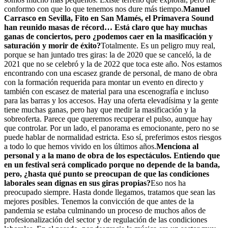
conformo con que lo que tenemos nos dure más tiempo.
Manuel
Carrasco en Sevilla, Fito en San Mamés, el Primavera Sound
han reunido masas de récord… Está claro que hay muchas
ganas de conciertos, pero ¿podemos caer en la masificación y
saturación y morir de éxito?
Totalmente. Es un peligro muy real,
porque se han juntado tres giras: la de 2020 que se canceló, la de
2021 que no se celebró y la de 2022 que toca este año. Nos estamos
encontrando con una escasez grande de personal, de mano de obra
con la formación requerida para montar un evento en directo y
también con escasez de material para una escenografía e incluso
para las barras y los accesos. Hay una oferta elevadísima y la gente
tiene muchas ganas, pero hay que medir la masificación y la
sobreoferta. Parece que queremos recuperar el pulso, aunque hay
que controlar. Por un lado, el panorama es emocionante, pero no se
puede hablar de normalidad estricta. Eso sí, preferimos estos riesgos
a todo lo que hemos vivido en los últimos años.
Menciona al
personal y a la mano de obra de los espectáculos. Entiendo que
en un festival será complicado porque no depende de la banda,
pero, ¿hasta qué punto se preocupan de que las condiciones
laborales sean dignas en sus giras propias?
Eso nos ha
preocupado siempre. Hasta donde llegamos, tratamos que sean las
mejores posibles. Tenemos la convicción de que antes de la
pandemia se estaba culminando un proceso de muchos años de
profesionalización del sector y de regulación de las condiciones