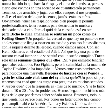
nunca ha sido lo que hace la chispa y el alma de la música, pero es
cierto que vivimos en una sociedad de cuantificación permanente.
Tenemos que asumirlo y jugar con ello, aunque, si nos preguntan
cuál es el núcleo de lo que hacemos, jamás serán las cifras.
Obviamente, tener ese respaldo viene bien porque te permite
profesionalizarte, tener recursos para desarrollar tu música y
dedicarle todo a ello. Pero el quid de la cuestión está en otra
parte.
Dicho lo cual, ¿mañana se sentirán un poco como los
Rolling Stones?
Un poquito. La verdad es que hay un punto de ese
adolescente que llega a tocar en un estadio y con eso fantaseábamos,
con la raqueta delante del espejo, cuando éramos niños. Con ser
Keith Richards en el estadio del Atleti. Así que hay una parte de
nuestro chaval interior que se sentirá con un sueño cumplido.
Tocan
solo unas semanas después que ellos…
Sí, y por enmedio tendrían
que haber estado los Foo Fighters, pero la calamidad de la muerte de
Taylor Hawkins lo ha impedido… Vernos entre esos nombres es
para nosotros una maravilla.
Después de hacerse con el Wanda…
¿esto les sitúa ante el abismo del «y ahora qué»?
Un poco sí, pero
tenemos una edad que nos surge esta pregunta en muchos sentidos
y, ¿sabes qué?, que la respuesta es «más de lo mismo». Y te lo firmo
durante 10 o 20 años sin problemas. Hemos llegado muchísimo más
lejos de lo que podríamos haber soñado nunca. Entonces, todo lo
que venga nos parece bien. Por poner un lugar donde hay campo
para ampliar, ahí está América Latina y Estados Unidos, donde
somos mucho más pequeños. Existe terreno que explorar, pero me