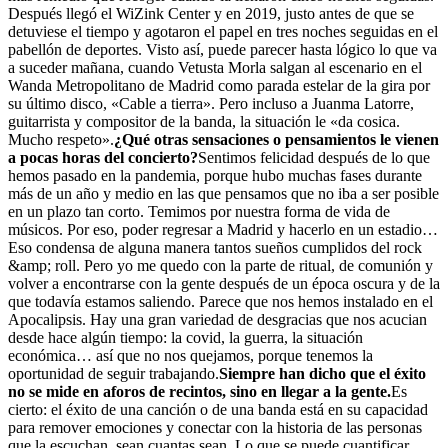
Después llegó el WiZink Center y en 2019, justo antes de que se
detuviese el tiempo y agotaron el papel en tres noches seguidas en el
pabellón de deportes. Visto así, puede parecer hasta lógico lo que va
a suceder mañana, cuando Vetusta Morla salgan al escenario en el
Wanda Metropolitano de Madrid como parada estelar de la gira por
su último disco, «Cable a tierra». Pero incluso a Juanma Latorre,
guitarrista y compositor de la banda, la situación le «da cosica.
Mucho respeto».
¿Qué otras sensaciones o pensamientos le vienen
a pocas horas del concierto?
Sentimos felicidad después de lo que
hemos pasado en la pandemia, porque hubo muchas fases durante
más de un año y medio en las que pensamos que no iba a ser posible
en un plazo tan corto. Temimos por nuestra forma de vida de
músicos. Por eso, poder regresar a Madrid y hacerlo en un estadio…
Eso condensa de alguna manera tantos sueños cumplidos del rock
&amp; roll. Pero yo me quedo con la parte de ritual, de comunión y
volver a encontrarse con la gente después de un época oscura y de la
que todavía estamos saliendo. Parece que nos hemos instalado en el
Apocalipsis. Hay una gran variedad de desgracias que nos acucian
desde hace algún tiempo: la covid, la guerra, la situación
económica… así que no nos quejamos, porque tenemos la
oportunidad de seguir trabajando.
Siempre han dicho que el éxito
no se mide en aforos de recintos, sino en llegar a la gente.
Es
cierto: el éxito de una canción o de una banda está en su capacidad
para remover emociones y conectar con la historia de las personas
que la escuchan, sean cuantas sean. Lo que se puede cuantificar