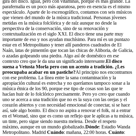
gira del disco. Igual, pero con vitaminas, porque es más grande. La
parafernalia es un poco más aparatosa, pero en esencia es el mismo
espectáculo. Aparte de lo escenográfico, contamos con seis músicos
que vienen del mundo de la música tradicional. Personas jóvenes
metidas en la música folclórica y de raíz aunque no desde la
perspectiva de la conservación, sino de su renovación y
contextualización en el siglo XXI. El disco tiene una parte muy
importante de eso y nos ayudan muchísimo. Para mí es un puntazo
estar en el Metropolitano y tener allí panderos cuadrados de El
Naán, latas de pimentón que tocan las chicas de Aliboria, de Galicia,
o azadas golpeando una piedra. Algo así de doméstico en ese
contexto creo que le da una un significado interesante.
El disco
suena a Vetusta Morla pero con un acento a tradición. ¿Les
preocupaba acabar en un pastiche?
Al principio nos encontramos
con ese problema. La línea entre la sana contaminación y la
apropiación cultural es estrecha y no queríamos tampoco sonar a la
música étnica de los 90, porque ese tipo de cosas son las que te
hacían huir de lo folclórico precisamente. Pero yo creo que cuando
uno se acerca a una tradición que no es la suya con las orejas y el
corazón abiertos y con necesidad emocional de conectar, si se hace
así, sale algo bonito. El disco no aspira a renovar el folk, ni a entrar
en el Womad, sino que es como un reflejo que le aplicas a tu música,
un tinte, pero sigue siendo nuestra melena. Desde el respeto
máximo, aunque en un mundo globalizado.
Dónde
: Estadio Wanda
Metropolitano. Madrid
Cuándo
: mañana, 22:00 horas.
Cuánto
: