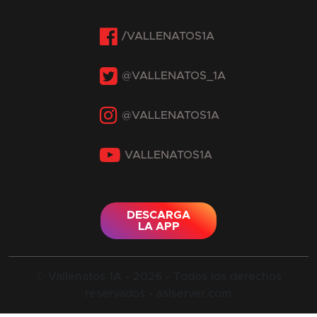
Facebook
Twitter
Instagram
YouTube
DESCARGA
LA APP
© Vallenatos 1A - 2026 - Todos los derechos
reservados - asiserver.com