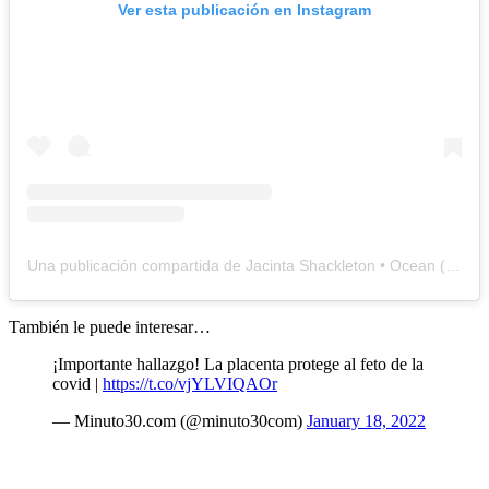
Ver esta publicación en Instagram
Una publicación compartida de Jacinta Shackleton • Ocean (@jacintashackleton)
También le puede interesar…
¡Importante hallazgo! La placenta protege al feto de la
covid |
https://t.co/vjYLVIQAOr
— Minuto30.com (@minuto30com)
January 18, 2022