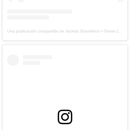
Una publicación compartida de Jacinta Shackleton • Ocean (@jacintashackleton)