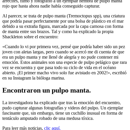
arrecifes, filmó y fotografió a un ejemplar hembra de pulpo manta
rojo que hasta ahora nadie había conseguido capturar.
Al parecer, se trata de pulpo manta (Tremoctopus spp), una criatura
que podría pasar perfectamente por una bolsa de plástico en el mar
debido a su extraña figura, marcada por la capa carnosa con forma
de manta entre sus brazos. Tal y como ha explicado la propia
Shackleton sobre el encuentro:
«Cuando lo vi por primera vez, pensé que podría haber sido un pez
joven con aletas largas, pero cuando se acercó me di cuenta de que
era un pulpo manta y me llené de alegría y no pude contener mi
emoción. Estos animales son una especie de pulpo pelágico que rara
vez se encuentra y que pasa todo su ciclo de vida en el océano
abierto. ¡El primer macho vivo solo fue avistado en 2002!», escribió
en su Instagram la bióloga marina.
Encontraron un pulpo manta.
La investigadora ha explicado que tras la emoción del encuentro,
pudo capturar algunas fotografías y videos del pulpo. Un ejemplar
fascinante que, sin embargo, tiene un cuchillo inusual en forma de
tentáculo amputado robado de una medusa tóxica.
Para leer más noticias,
clic aquí.