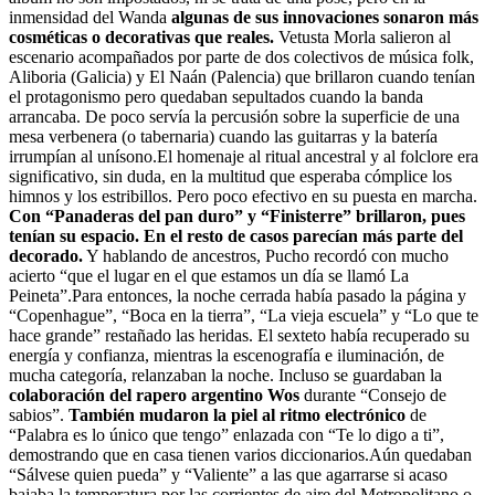
inmensidad del Wanda
algunas de sus innovaciones sonaron más
cosméticas o decorativas que reales.
Vetusta Morla salieron al
escenario acompañados por parte de dos colectivos de música folk,
Aliboria (Galicia) y El Naán (Palencia) que brillaron cuando tenían
el protagonismo pero quedaban sepultados cuando la banda
arrancaba. De poco servía la percusión sobre la superficie de una
mesa verbenera (o tabernaria) cuando las guitarras y la batería
irrumpían al unísono.El homenaje al ritual ancestral y al folclore era
significativo, sin duda, en la multitud que esperaba cómplice los
himnos y los estribillos. Pero poco efectivo en su puesta en marcha.
Con “Panaderas del pan duro” y “Finisterre” brillaron, pues
tenían su espacio. En el resto de casos parecían más parte del
decorado.
Y hablando de ancestros, Pucho recordó con mucho
acierto “que el lugar en el que estamos un día se llamó La
Peineta”.Para entonces, la noche cerrada había pasado la página y
“Copenhague”, “Boca en la tierra”, “La vieja escuela” y “Lo que te
hace grande” restañado las heridas. El sexteto había recuperado su
energía y confianza, mientras la escenografía e iluminación, de
mucha categoría, relanzaban la noche. Incluso se guardaban la
colaboración del rapero argentino Wos
durante “Consejo de
sabios”.
También mudaron la piel al ritmo electrónico
de
“Palabra es lo único que tengo” enlazada con “Te lo digo a ti”,
demostrando que en casa tienen varios diccionarios.Aún quedaban
“Sálvese quien pueda” y “Valiente” a las que agarrarse si acaso
bajaba la temperatura por las corrientes de aire del Metropolitano o