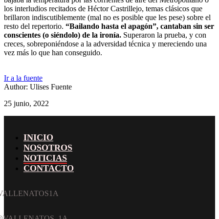
los interludios recitados de Héctor Castrillejo, temas clásicos que
brillaron indiscutiblemente (mal no es posible que les pese) sobre el
resto del repertorio.
“Bailando hasta el apagón”, cantaban sin ser
conscientes (o siéndolo) de la ironía.
Superaron la prueba, y con
creces, sobreponiéndose a la adversidad técnica y mereciendo una
vez más lo que han conseguido.
Ir a la fuente
Author: Ulises Fuente
25 junio, 2022
INICIO
NOSOTROS
NOTICIAS
CONTACTO
acebook
witter