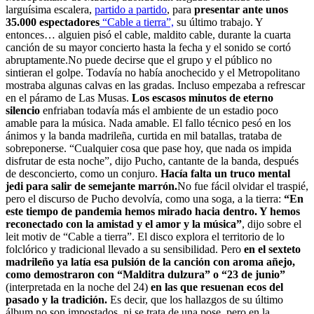
larguísima escalera,
partido a partido
, para
presentar ante unos
35.000 espectadores
“Cable a tierra”,
su último trabajo. Y
entonces… alguien pisó el cable, maldito cable, durante la cuarta
canción de su mayor concierto hasta la fecha y el sonido se cortó
abruptamente.No puede decirse que el grupo y el público no
sintieran el golpe. Todavía no había anochecido y el Metropolitano
mostraba algunas calvas en las gradas. Incluso empezaba a refrescar
en el páramo de Las Musas.
Los escasos minutos de eterno
silencio
enfriaban todavía más el ambiente de un estadio poco
amable para la música. Nada amable. El fallo técnico pesó en los
ánimos y la banda madrileña, curtida en mil batallas, trataba de
sobreponerse. “Cualquier cosa que pase hoy, que nada os impida
disfrutar de esta noche”, dijo Pucho, cantante de la banda, después
de desconcierto, como un conjuro.
Hacía falta un truco mental
jedi para salir de semejante marrón.
No fue fácil olvidar el traspié,
pero el discurso de Pucho devolvía, como una soga, a la tierra:
“En
este tiempo de pandemia hemos mirado hacia dentro. Y hemos
reconectado con la amistad y el amor y la música”
, dijo sobre el
leit motiv de “Cable a tierra”. El disco explora el territorio de lo
folclórico y tradicional llevado a su sensibilidad. Pero
en el sexteto
madrileño ya latía esa pulsión de la canción con aroma añejo,
como demostraron con “Malditra dulzura” o “23 de junio”
(interpretada en la noche del 24)
en las que resuenan ecos del
pasado y la tradición.
Es decir, que los hallazgos de su último
álbum no son impostados, ni se trata de una pose, pero en la