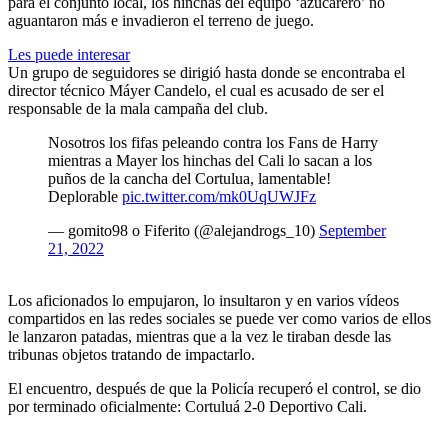
para el conjunto local, los hinchas del equipo ‘azucarero’ no
aguantaron más e invadieron el terreno de juego.
Les puede interesar
Un grupo de seguidores se dirigió hasta donde se encontraba el
director técnico Máyer Candelo, el cual es acusado de ser el
responsable de la mala campaña del club.
Nosotros los fifas peleando contra los Fans de Harry
mientras a Mayer los hinchas del Cali lo sacan a los
puños de la cancha del Cortulua, lamentable!
Deplorable
pic.twitter.com/mk0UqUWJFz
— gomito98 o Fiferito (@alejandrogs_10)
September
21, 2022
Los aficionados lo empujaron, lo insultaron y en varios vídeos
compartidos en las redes sociales se puede ver como varios de ellos
le lanzaron patadas, mientras que a la vez le tiraban desde las
tribunas objetos tratando de impactarlo.
El encuentro, después de que la Policía recuperó el control, se dio
por terminado oficialmente: Cortuluá 2-0 Deportivo Cali.