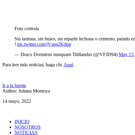
Foto cortesía
Sin tarimas, sin buses, sin repartir lechona o cemento, parado 
!
pic.twitter.com/jVsnn2Kdpp
— Draco Dormiens nunquam Titillandus (@VFJD94)
May 13,
Para leer más noticias, haga clic
Aquí
Ir a la fuente
Author: Juliana Montoya
14 mayo, 2022
INICIO
NOSOTROS
NOTICIAS