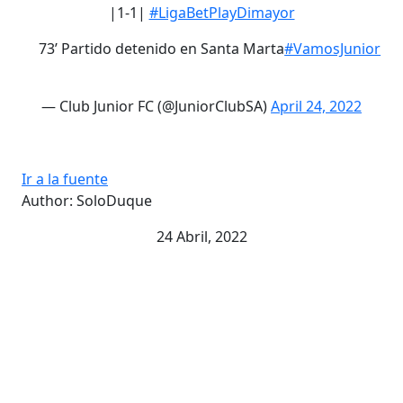
|1-1|
#LigaBetPlayDimayor
73’ Partido detenido en Santa Marta
#VamosJunior
— Club Junior FC (@JuniorClubSA)
April 24, 2022
Ir a la fuente
Author: SoloDuque
24 Abril, 2022