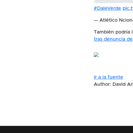
#DaleVerde
pic
— Atlético Ncion
También podría i
tras denuncia de
Ir a la fuente
Author: David Ari