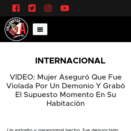
Facebook
Twitter
Instagram
YouTube
INTERNACIONAL
VIDEO: Mujer Aseguró Que Fue
Violada Por Un Demonio Y Grabó
El Supuesto Momento En Su
Habitación
Un extraño y paranormal hecho, fue denunciado