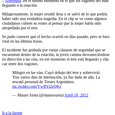
–
Argentina
-en el mismo momento en el que los vagones del iban
llegando a la estación.
Milagrosamente, la mujer resultó ilesa y se salvó de lo que podría
haber sido una verdadera tragedia. En el clip se ve como algunos
ciudadanos cubren su rostro al pensar que la mujer había sido
atropellada por el tren.
Se pudo conocer que el hecho ocurrió en días pasado, pero se hizo
viral en las últimas horas.
El incidente fue grabada por varias cámaras de seguridad que se
encuentran dentro de la estación, la joven camina desvaneciéndose
en dirección a las vías, en ese momento el tren está llegando y ella
cae entre dos vagones.
Milagro en las vías. Cayó debajo del tren y sobrevivió.
Tras varios días de internación, ya fue dada de alta. La
rescató personal de Trenes Argentinos.
pic.twitter.com/YwRYi2eQKl
— Mauro Szeta (@mauroszeta)
April 18, 2022
Ir a la fuente