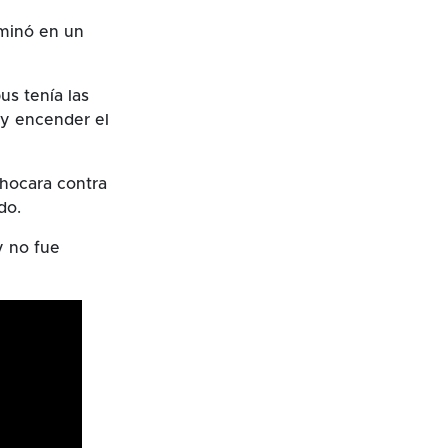
minó en un
us tenía las
 y encender el
chocara contra
do.
y no fue