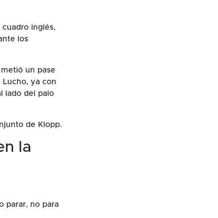
 cuadro inglés,
ante los
o metió un pase
e Lucho, ya con
l lado del palo
njunto de Klopp.
en la
 parar, no para