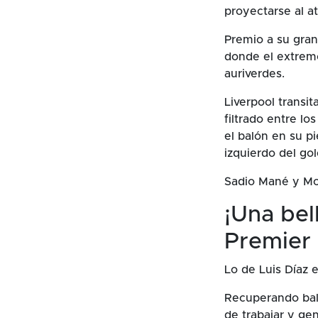
proyectarse al a
Premio a su gran
donde el extremo 
auriverdes.
Liverpool transi
filtrado entre l
el balón en su pi
izquierdo del gol
Sadio Mané y Mo
¡Una bel
Premier
Lo de Luis Díaz 
Recuperando balo
de trabajar y ge