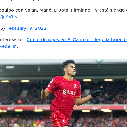
equipo con Salah, Mané, D.Jota, Firminho… y está siendo 
HVjc9Vhs
25)
February 19, 2022
nteresarte:
¡Cruce de rojos en El Campín! Llegó la hora 
Medellín
.