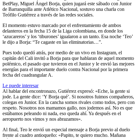
BetPlay, Miguel Ángel Borja, quien jugará este sábado con Junior
de Barranquilla ante Atlético Nacional, sostuvo una charla con
Teófilo Gutiérrez a través de las redes sociales.
El momento estuvo marcado por el enfrentamiento de ambos
delanteros en la fecha 15 de la Liga colombiana, en donde los
‘azucareros’ y los ‘tiburones’ igualaron a un tanto. Esa noche ‘Teo’
le dijo a Borja: “Te cagaste en las eliminatorias…”.
Pues todo quedó atrás, por medio de un vivo en Instagram, el
capitán del Cali invitó a Borja para que hablaran de aquel momento
polémico, el pasado que tuvieron en el Junior y le envió las mejores
energías para el importante duelo contra Nacional por la primera
fecha del cuadrangular A.
Le puede interesar
Al hablar del encontronazo, Gutiérrez expresó: «Eche, la gente si
jode. La gente dice: ‘Y Borja qué’. Si nosotros fuimos compañeros,
colegas en Junior. En la cancha somos rivales como todos, pero con
respeto. Nosotros nos mamamos gallo, nos jodemos así. No es que
estábamos peleando ni nada, eso queda ahí. Ya después en el
aeropuerto nos vimos y nos abrazamos».
Al final, Teo le envió un especial mensaje a Borja previo al duelo
frente al cuadro antioqueño: «Papito, te quiero mucho. Mañana