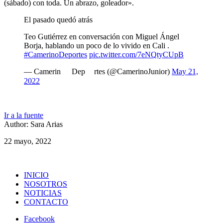
(sábado) con toda. Un abrazo, goleador».
El pasado quedó atrás
Teo Gutiérrez en conversación con Miguel Ángel
Borja, hablando un poco de lo vivido en Cali .
#CamerinoDeportes
pic.twitter.com/7eNQtyCUpB
— Camerin
Dep
rtes (@CamerinoJunior)
May 21,
2022
Ir a la fuente
Author: Sara Arias
22 mayo, 2022
INICIO
NOSOTROS
NOTICIAS
CONTACTO
Facebook